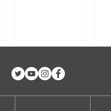
Kat
これ
まり
よう。
もう
私の釣りのルーツ。
きり
ら、
気が
だ、
だ、