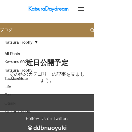
KatsuraDaydream
ブログ
Katsura Trophy
All Posts
近日公開予定
Katsura 2021
Katsura Trophy
その他のカテゴリーの記事を見まし
Tackle&Gear
ょう。
Life
Car
Otsuki
Katsura SDGs
Follow Us on Twitter:
@ddbnaoyuki