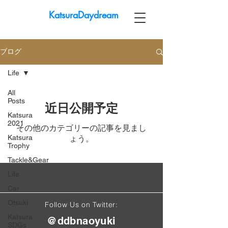
KatsuraDaydream
ブログ
Life
All
Posts
近日公開予定
Katsura
2021
その他のカテゴリーの記事を見まし
Katsura
ょう。
Trophy
Tackle&Gear
Life
Car
Otsuki
Follow Us on Twitter:
Katsura
@ddbnaoyuki
SDGs